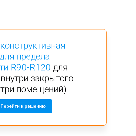
 конструктивная
для предела
ти R90-R120
для
внутри закрытого
утри помещений)
Перейти к решению