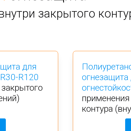
внутри закрытого конту
ащита для
Полиуретан
 R30-R120
огнезащита 
 закрытого
огнестойкос
ений)
применения 
контура (вн