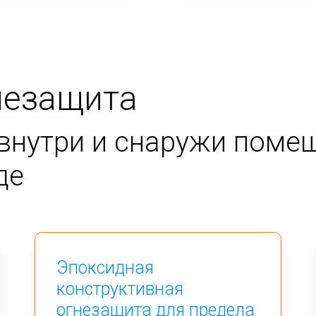
незащита
внутри и снаружи помещ
де
Эпоксидная
конструктивная
огнезащита для предела