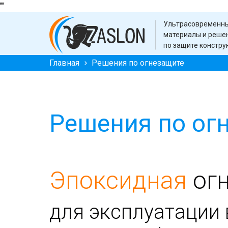
"
"
Ультрасовременн
материалы и реше
по защите констру
Главная
Решения по огнезащите
Решения по ог
Эпоксидная
ог
для эксплуатации 