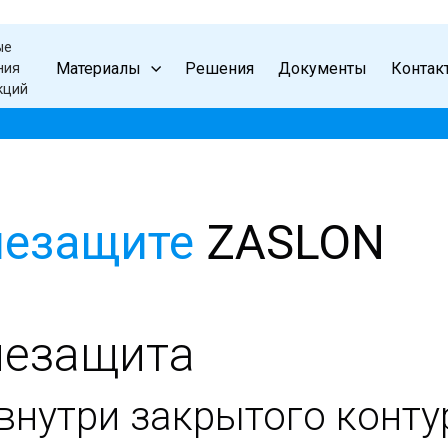
ые
Материалы
Решения
Документы
Контак
ния
кций
незащите
ZASLON
незащита
внутри закрытого конту