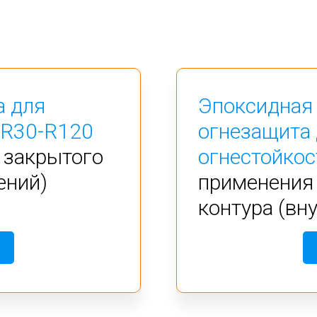
а для
Эпоксидная
 R30-R120
огнезащита 
 закрытого
огнестойкос
ений)
применения 
контура (вн