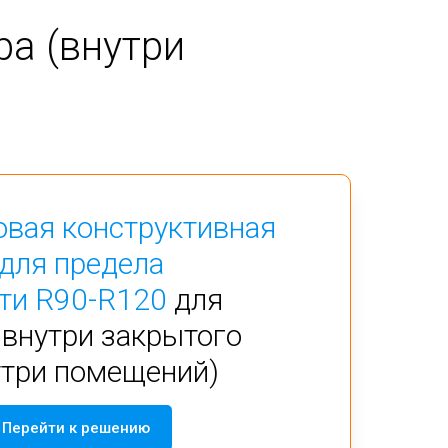
ра (внутри
овая конструктивная
для предела
ти R90-R120
для
внутри закрытого
утри помещений)
Перейти к решению